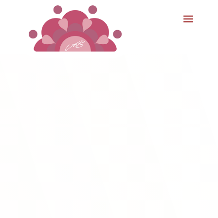
[your_shortcode]